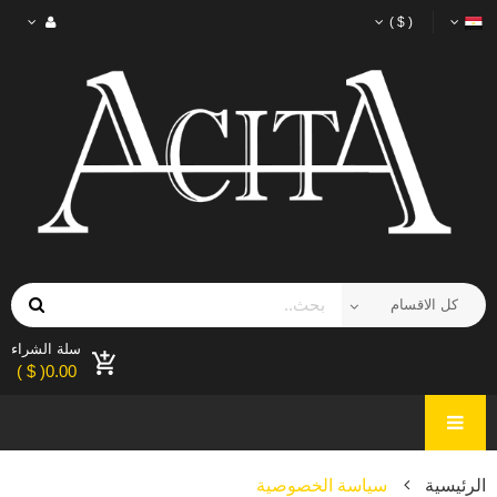
( $ )
سلة الشراء
0.00( $ )
الرئيسية
سياسة الخصوصية