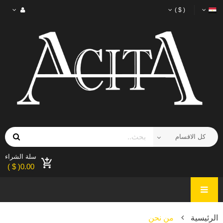
( $ )
سلة الشراء
0.00( $ )
الرئيسية
من نحن