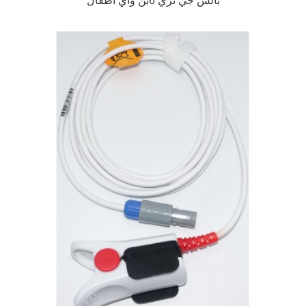
بالس جي ثري 6بن واي اطفال