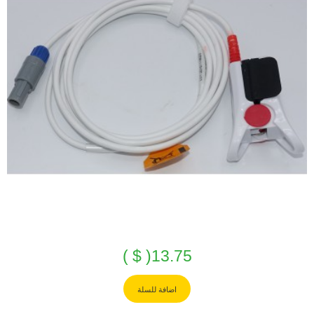
13.75( $ )
اضافة للسلة