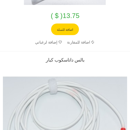
13.75( $ )
اضافة للسلة
اضافة للمقارنة
إضافة لرغباتي
بالس داتاسكوب كبار