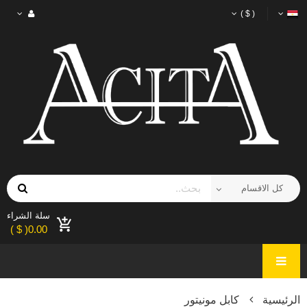
( $ )
سلة الشراء
0.00( $ )
الرئيسية
كابل مونيتور