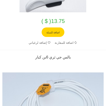
13.75( $ )
اضافة للسلة
اضافة للمقارنة
إضافة لرغباتي
بالس جي ثري 6بن كبار