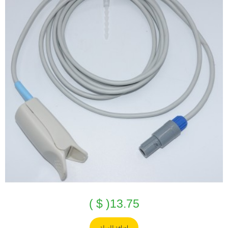
13.75( $ )
اضافة للسلة