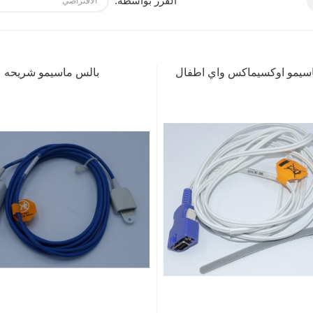
الفرز بواسطة:
سيمو اوكسيماكس واي اطفال
بالس ماسيمو شريحه