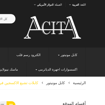
اللغة:
العملة:
العربية
الدولار الأمريكي
كابل مونيتور
الكترود رسم قلب
اكسسوارات اجهزة الدياثرمى
ماسك نيبولايز
الرئيسية
كابل مونيتور
كابلات تشبع الاكسجين في
أقسام الموقع