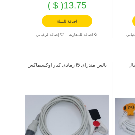
13.75( $ )
اضافة للسلة
باتي
اضافة للمقارنة
إضافة لرغباتي
بالس مندراى t5 رمادى كبار اوكسيماكس