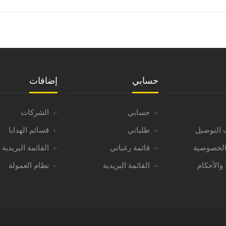
حسابي
إضافات
حسابي
الشركات
 التوصيل
طلباتي
قسائم الهدايا
لخصوصية
قائمة رغباتي
القائمة البريدية
والأحكام
القائمة البريدية
نظام العمولة