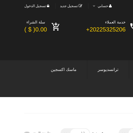
حسابي
تسجيل جديد
تسجيل الدخول
خدمة العملاء
سلة الشراء
0.00( $ )
20225325206+
ترانسديوسر
ماسك اكسجين