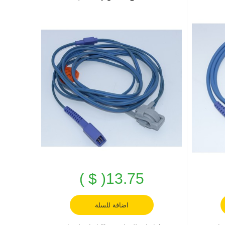
13.75( $ )
اضافة للسلة