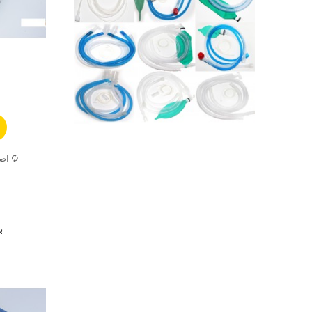
اضا
ب