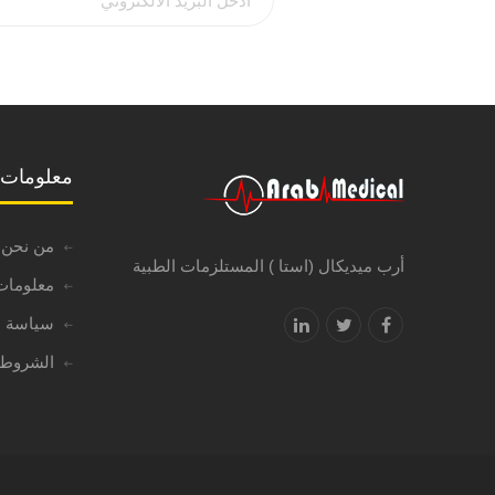
معلومات
من نحن
أرب ميديكال (استا ) المستلزمات الطبية
معلومات
سياسة ا
الشروط 