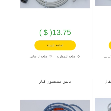
13.75( $ )
اضافة للسلة
باتي
اضافة للمقارنة
إضافة لرغباتي
فال
بالس ميديسون كبار