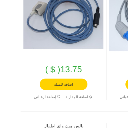
13.75( $ )
اضافة للسلة
باتي
اضافة للمقارنة
إضافة لرغباتي
بالس ميك واي اطفال