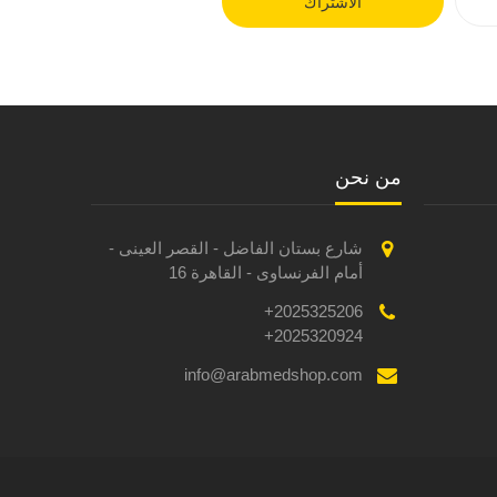
الاشتراك
من نحن
شارع بستان الفاضل - القصر العينى -
أمام الفرنساوى - القاهرة 16
2025325206+
2025320924+
info@arabmedshop.com