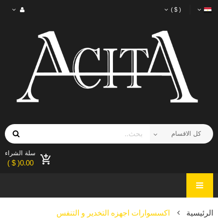
( $ )
سلة الشراء
0.00( $ )
الرئيسية
اكسسوارات اجهزه التخدير و التنفس