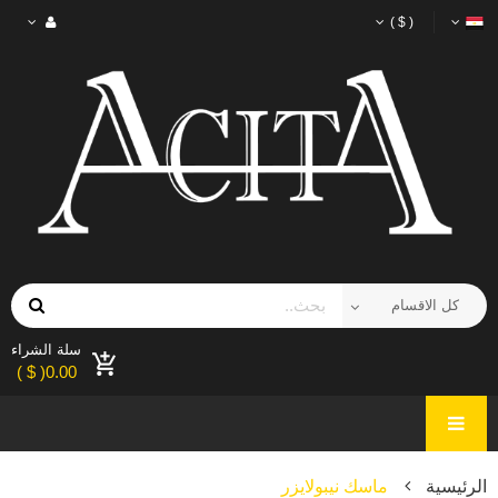
( $ )
سلة الشراء
0.00( $ )
الرئيسية
ماسك نيبولايزر