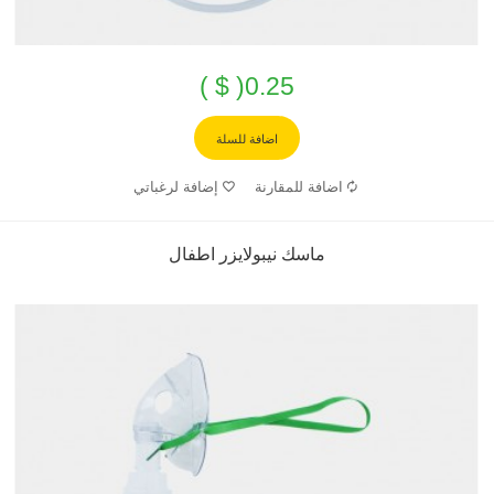
0.25( $ )
اضافة للسلة
اضافة للمقارنة
إضافة لرغباتي
ماسك نيبولايزر اطفال