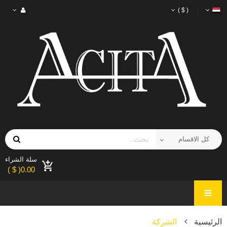
( $ )
سلة الشراء
0.00( $ )
الرئيسية
الشركة