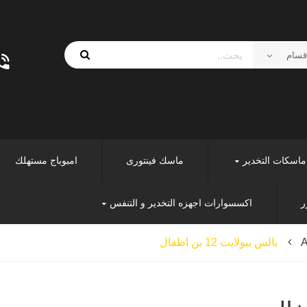
ماسكات التخدير
ماسك فينتورى
امبوباج مستهلك
ر
اكسسوارات اجهزه التخدير و التنفس
A
بالس بيولايت 12 بن اطفال