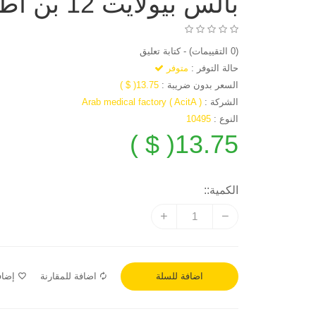
بالس بيولايت 12 بن اطفال
(0 التقييمات)
-
كتابة تعليق
حالة التوفر :
متوفر
السعر بدون ضريبة :
13.75( $ )
الشركة :
Arab medical factory ( AcitA )
النوع :
10495
13.75( $ )
الكمية::
اضافة للمقارنة
إضاف
اضافة للسلة