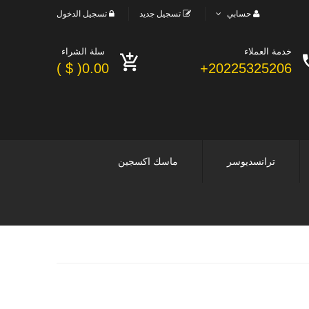
حسابي
تسجيل جديد
تسجيل الدخول
خدمة العملاء
سلة الشراء
0.00( $ )
20225325206+
ترانسديوسر
ماسك اكسجين