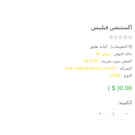
اكستنشن فيليبس
(0 التقييمات)
-
كتابة تعليق
حالة التوفر :
متوفر
السعر بدون ضريبة :
0.00( $ )
الشركة :
Arab medical factory ( AcitA )
النوع :
12288
0.00( $ )
الكمية::