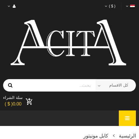
( $ )
سلة الشراء
0.00( $ )
الرئيسية
كابل مونيتور