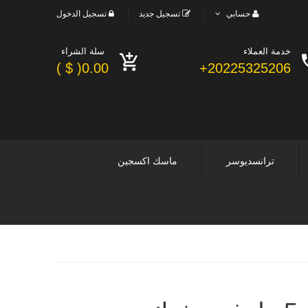
حسابي
تسجيل جديد
تسجيل الدخول
خدمة العملاء
سلة الشراء
0.00( $ )
20225325206+
ترانسديوسر
ماسك اكسجين