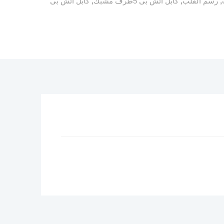
,
رسم القلب
,
كابل اتش بى 5طرف مشبك
,
كابل اتش بى