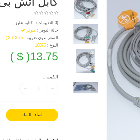
كابل اتش بى 5 طرف مشب
(0 التقييمات)
-
كتابة تعليق
حالة التوفر :
متوفر
السعر بدون ضريبة :
13.75( $ )
النوع :
10075
13.75( $ )
الكمية::
اضافة للسلة