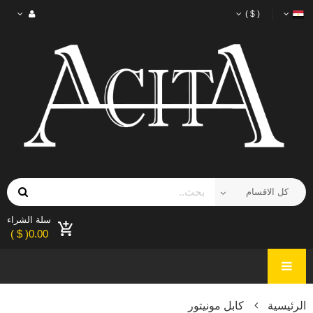
( $ )
سلة الشراء
0.00( $ )
الرئيسية
كابل مونيتور