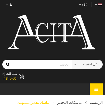
( $ )
سلة الشراء
0.00( $ )
الرئيسية
ماسكات التخدير
ماسك تخدير مستهلك