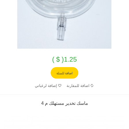
1.25( $ )
اضافة للسلة
اضافة للمقارنة
إضافة لرغباتي
ماسك تخدير مستهلك م 4