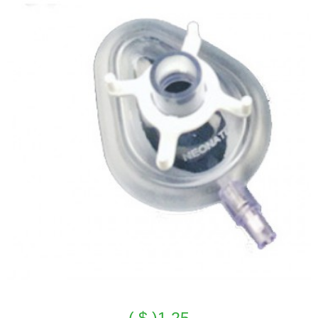
1.25( $ )